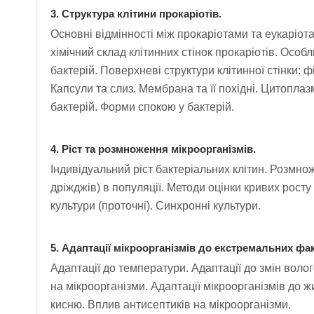
3. Структура клітини прокаріотів.
Основні відмінності між прокаріотами та еукаріот
хімічний склад клітинних стінок прокаріотів. Осо
бактерій. Поверхневі структури клітинної стінки: фі
Капсули та слиз. Мембрана та її похідні. Цитопла
бактерій. Форми спокою у бактерій.
4. Ріст та розмноження мікроорганізмів.
Індивідуальний ріст бактеріальних клітин. Розмнож
дріжджів) в популяції. Методи оцінки кривих росту
культури (проточні). Синхронні культури.
5. Адаптації мікроорганізмів до екстремальних фак
Адаптації до температури. Адаптації до змін волог
на мікроорганізми. Адаптації мікроорганізмів до 
кисню. Вплив антисептиків на мікроорганізми.