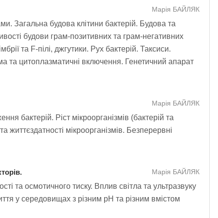
Марія БАЙЛЯК
ами. Загальна будова клітини бактерій. Будова та
бливості будови грам-позитивних та грам-негативних
мбрії та F-пілі, джгутики. Рух бактерій. Таксиси.
зма та цитоплазматичні включення. Генетичний апарат
Марія БАЙЛЯК
ення бактерій. Ріст мікроорганізмів (бактерій та
 та життєздатності мікроорганізмів. Безперервні
торів.
Марія БАЙЛЯК
ості та осмотичного тиску. Вплив cвітла та ультразвуку
життя у середовищах з різним рН та різним вмістом