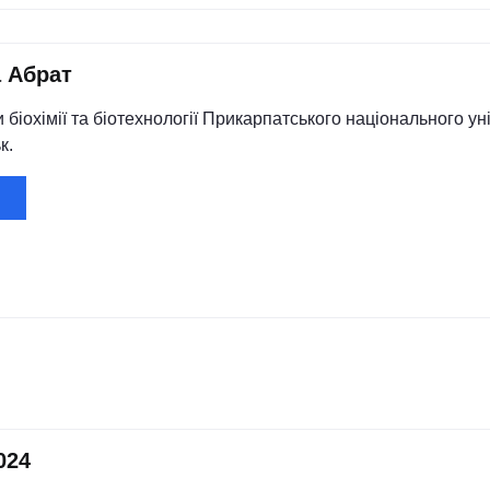
 Абрат
біохімії та біотехнології Прикарпатського національного ун
к.
024