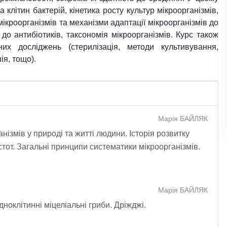
а клітин бактерій, кінетика росту культур мікроорганізмів,
кроорганізмів та механізми адаптації мікроорганізмів до
ь до антибіотиків, таксономія мікроорганізмів. Курс також
их досліджень (стерилізація, методи культивування,
ія, тощо).
Марія БАЙЛЯК
нізмів у природі та житті людини. Історія розвитку
істот. Загальні принципи систематики мікроорганізмів.
Марія БАЙЛЯК
дноклітинні міцеліальні гриби. Дріжджі.