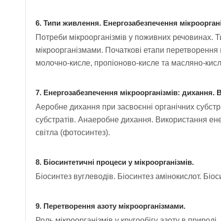
6. Типи живлення. Енергозабезпечення мікрооргані
Потреби мікроорганізмів у поживних речовинах. 
мікроорганізмами. Початкові етапи перетворення 
молочно-кисле, пропіоново-кисле та масляно-кис
7. Енергозабезпечення мікроорганізмів: дихання. В
Аеробне дихання при засвоєнні органічних субстр
субстратів. Анаеробне дихання. Використання енер
світла (фотосинтез).
8. Біосинтетичні процеси у мікроорганізмів.
Біосинтез вуглеводів. Біосинтез амінокислот. Біоси
9. Перетворення азоту мікроорганізмами.
Роль мікроорганізмів у кругообігу азоту в природі