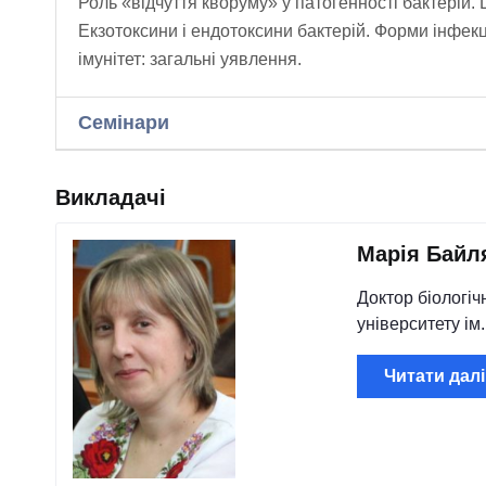
Роль «відчуття кворуму» у патогенності бактерій.
Екзотоксини і ендотоксини бактерій. Форми інфекц
імунітет: загальні уявлення.
Семінари
Викладачі
Марія Байл
Доктор біологіч
університету ім
Читати далі