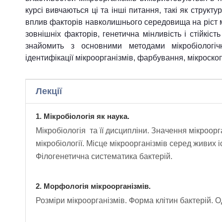
курсі вивчаються ці та інші питання, такі як структур
вплив факторів навколишнього середовища на ріст мі
зовнішніх факторів, генетична мінливість і стійкіст
знайомить з основними методами мікробіологічн
ідентифікації мікроорганізмів, фарбування, мікроскоп
Лекції
1. Мікробіологія як наука.
Мікробіологія та її дисципліни. Значення мікроорга
мікробіології. Місце мікроорганізмів серед живих 
Філогенетична систематика бактерій.
2. Морфологія мікроорганізмів.
Розміри мікроорганізмів. Форма клітин бактерій. О