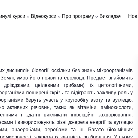
инулі курси
Відеокурси
Про програму
Викладачі
Нов
х дисциплін біології, оскільки без знань мікроорганізмів
а Землі, умов його появи та еволюції. Предмет знайомить
и, дріжджами, цвілевими грибами), їх цитологічними,
оорганізми поширені скрізь та відіграють важливу роль у
оорганізми беруть участь у кругообігу азоту та вуглецю.
но активних речовин, таких як вітаміни, амінокислоти,
генними і здатні викликати інфекційні захворювання.
есами і використовують різні джерела енергії та вуглецю
ми, анаеробами, аеробами та ін. Багато біохімічних
ромисловості, зокрема їх здатність до бродіння. У цьому