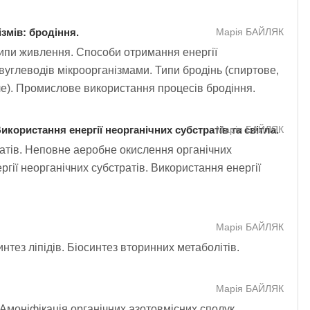
змів: бродіння.
Марія БАЙЛЯК
Типи живлення. Способи отримання енергії
вуглеводів мікроорганізмами. Типи бродінь (спиртове,
ле). Промислове використання процесів бродіння.
икористання енергії неорганічних субстратів та світла.
Марія БАЙЛЯК
атів. Неповне аеробне окислення органічних
гії неорганічних субстратів. Використання енергії
Марія БАЙЛЯК
нтез ліпідів. Біосинтез вторинних метаболітів.
Марія БАЙЛЯК
. Амоніфікація органічних азотовмісних сполук.