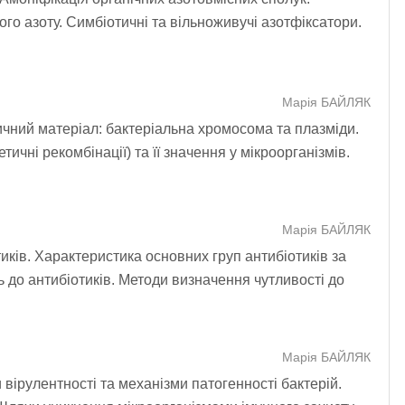
ого азоту. Симбіотичні та вільноживучі азотфіксатори.
Марія БАЙЛЯК
тичний матеріал: бактеріальна хромосома та плазміди.
тичні рекомбінації) та її значення у мікроорганізмів.
Марія БАЙЛЯК
иків. Характеристика основних груп антибіотиків за
ь до антибіотиків. Методи визначення чутливості до
Марія БАЙЛЯК
 вірулентності та механізми патогенності бактерій.