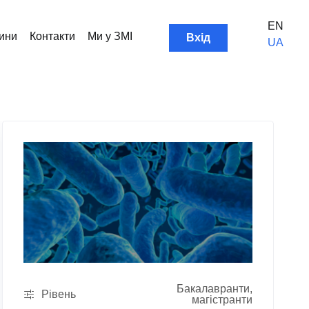
EN
User account menu
ини
Контакти
Ми у ЗМІ
Вхід
UA
Бакалавранти,
Рівень
магістранти