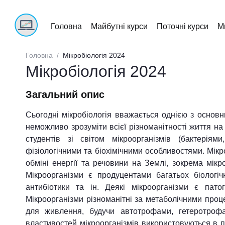
Main navigation
Головна
Майбутні курси
Поточні курси
М
Рядок навіґації
Головна
Мікробіологія 2024
Мікробіологія 2024
Загальний опис
Сьогодні мікробіологія вважається однією з основни
неможливо зрозуміти всієї різноманітності життя н
студентів зі світом мікроорганізмів (бактеріям
фізіологічними та біохімічними особливостями. Мікр
обміні енергії та речовини на Землі, зокрема мікр
Мікроорганізми є продуцентами багатьох біологіч
антибіотики та ін. Деякі мікроорганізми є пато
Мікроорганізми різноманітні за метаболічними проц
для живлення, будучи автотрофами, гетеротрофа
властивостей мікроорганізмів використовуються в п