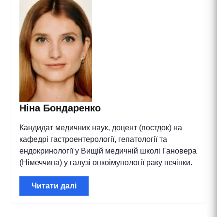
Ніна Бондаренко
Кандидат медичних наук, доцент (постдок) на
кафедрі гастроентерології, гепатології та
ендокринології у Вищій медичній школі Гановера
(Німеччина) у галузі онкоімунології раку печінки.
Читати далі