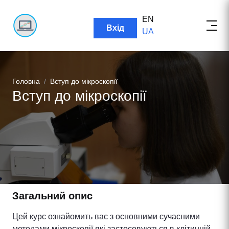
EN
User account menu
Вхід
UA
Рядок навіґації
Головна
Вступ до мікроскопії
Вступ до мікроскопії
Загальний опис
Цей курс ознайомить вас з основними сучасними
методами мікроскопії які застосовуються в клітинній