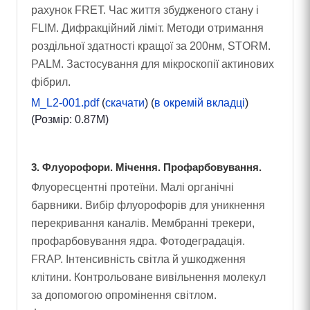
рахунок FRET. Час життя збудженого стану і
FLIM. Дифракційний ліміт. Методи отримання
роздільної здатності кращої за 200нм, STORM.
PALM. Застосування для мікроскопії актинових
фібрил.
M_L2-001.pdf
(
скачати
) (
в окремій вкладці
)
(Розмір: 0.87M)
3. Флуорофори. Мічення. Профарбовування.
Флуоресцентні протеїни. Малі органічні
барвники. Вибір флуорофорів для уникнення
перекривання каналів. Мембранні трекери,
профарбовування ядра. Фотодеградація.
FRAP. Інтенсивність світла й ушкодження
клітини. Контрольоване вивільнення молекул
за допомогою опромінення світлом.